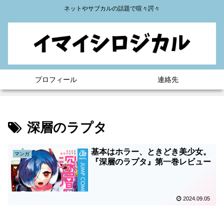
ネットやサブカルの話題で喧々諤々
プロフィール
連絡先
深層のラプタ
基本はホラー、ときどき美少女。
マンガ
『深層のラプタ』第一巻レビュー
2024.09.05