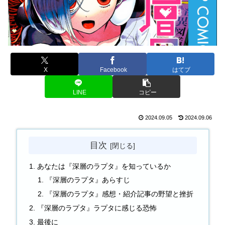
X
Facebook
はてブ
LINE
コピー
2024.09.05
2024.09.06
目次
あなたは『深層のラプタ』を知っているか
『深層のラプタ』あらすじ
『深層のラプタ』感想・紹介記事の野望と挫折
『深層のラプタ』ラプタに感じる恐怖
最後に