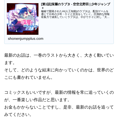
[第1話]深層のラプタ - 空空北野田 | 少年ジャンプ
＋
極秘で開発されたAI(人工知能)のラプタは、配信ゲームを
通じて日本の少年・ケイと交流をしていく。圧倒的な情報
収集力で成長していくラプタは、やがてケイに対し「大切
な相棒」を超えた特別な"何か"を認識して…。
shonenjumpplus.com
最新のお話は、一巻のラストから大きく、大きく動いてい
ます。
そして、どのような結末に向かっていくのかは、世界のど
こにも書かれていません。
コミックスもいいですが、最新の情報を常に追っていくの
が、一番楽しい作品だと思います。
お金もかからないことですし、是非、最新のお話を追って
みてください。