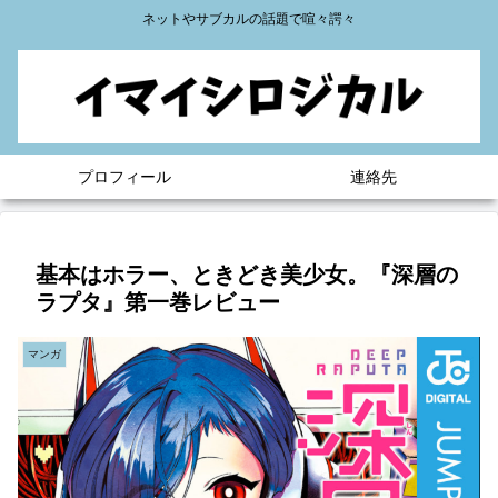
ネットやサブカルの話題で喧々諤々
プロフィール
連絡先
基本はホラー、ときどき美少女。『深層の
ラプタ』第一巻レビュー
マンガ