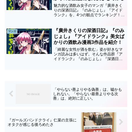
魅力的な酒飲み女子のマンガ『廣井きく
りの深酒日記』『のみじょし』『アイド
ランク』を、4つの観点でランキング！
最強の酒飲み女子マンガはどれか！？
『廣井きくりの深酒日記』『のみ
マンガ
じょし』『アイドランク』美女ば
かりの酒飲み漫画3作品を紹介！
「綺麗な女性が酒を飲む」姿が好きなマ
ンガ読みは多いはず。そんな作品群『ア
イドランク』『のみじょし』『深酒日
記』をご紹介。
「やらない善よりやる偽善」は、嘘かも
しれない。「やらない最善よりやる次
善」は、絶対に正しい。
『ガールズバンドクライ』仁菜の主張に
オタクが感じる後ろめたさ