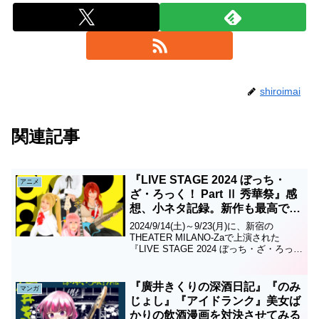
shiroimai
関連記事
『LIVE STAGE 2024 ぼっち・
アニメ
ざ・ろっく！ Part Ⅱ 秀華祭』感
想、小ネタ記録。新作も最高でし
た
2024/9/14(土)～9/23(月)に、新宿の
THEATER MILANO-Zaで上演された
『LIVE STAGE 2024 ぼっち・ざ・ろっ
く！ Part Ⅱ 秀華祭』の紹介。生演奏付
きの舞台、最高！！
『廣井きくりの深酒日記』『のみ
マンガ
じょし』『アイドランク』美女ば
かりの飲酒漫画を対決させてみる